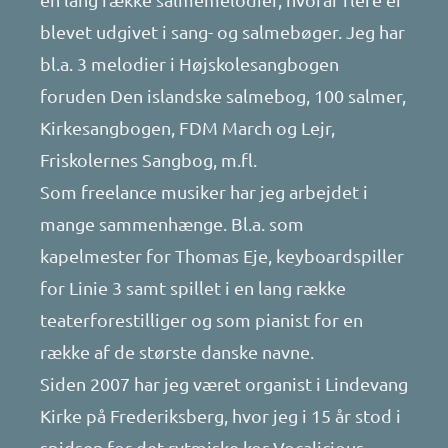
blevet udgivet i sang- og salmebøger. Jeg har
bl.a. 3 melodier i Højskolesangbogen
foruden Den islandske salmebog, 100 salmer,
Kirkesangbogen, FDM March og Lejr,
Friskolernes Sangbog, m.fl.
Som freelance musiker har jeg arbejdet i
mange sammenhænge. Bl.a. som
kapelmester for Thomas Eje, keyboardspiller
for Linie 3 samt spillet i en lang række
teaterforestilliger og som pianist for en
række af de største danske navne.
Siden 2007 har jeg været organist i Lindevang
Kirke på Frederiksberg, hvor jeg i 15 år stod i
spidsen for det rytmiske kor Vocalicious.