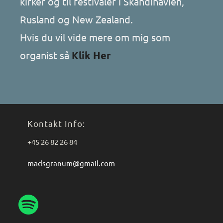
kirker og til festivaler i Skandinavien,
Rusland og New Zealand.
Hvis du vil vide mere om mig som
organist så
Klik Her
Kontakt Info:
+45 26 82 26 84
madsgranum@gmail.com